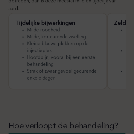
optreden, dan is deze meestal mild en tijdelijk van
aard.
Tijdelijke bijwerkingen
Zeldza
Milde roodheid
Tijd
Milde, kortdurende zwelling
voo
Kleine blauwe plekken op de
inj
injectieplek
Tij
Hoofdpijn, vooral bij een eerste
gez
behandeling
een
Strak of zwaar gevoel gedurende
Mil
enkele dagen
Hoe verloopt de behandeling?