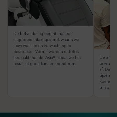
De behandeling begint met een
uitgebreid intakegesprek waarin we
jouw wensen en verwachtingen
bespreken. Vooraf worden er foto’s
De arts s
gemaakt met de Visia®, zodat we het
tekent de
resultaat goed kunnen monitoren.
af. De as
tijdens d
koelen e
trilappara