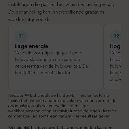
instellingen die passen bij uw huid en uw hulpvraag.
De behandeling kan in verschillende gradaties
worden uitgevoerd.
01
02
Lage energie
Hoge e
Geschikt voor fijne lijntjes, lichte
Geschikt
huidverslapping en een subtiele
huidverst
verbetering van de huidkwaliteit. De
huidreact
hersteltijd is meestal korter.
langer, m
duidelijke
NeoGen™ behandelt de huid zelf. Fillers en botuline
toxine behandelen andere oorzaken van een vermoeide
oogopslag, zoals volumeverlies, een lage
wenkbrauwstand of spieractiviteit rond de ogen. Juist de
combinatie kan soms een natuurlijker resultaat geven.
Bij duidelijk huidoverschot of zware oogleden kan een