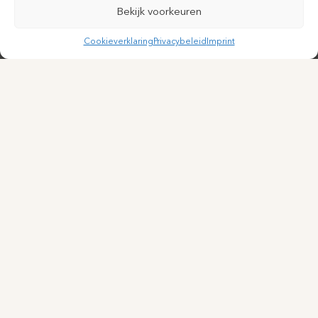
Bekijk voorkeuren
Cookieverklaring
Privacybeleid
Imprint
Particuliere cosmetisch-dermatologische kliniek in het hart
van Utrecht. Persoonlijke aandacht, medische expertise.
BEHANDELINGEN