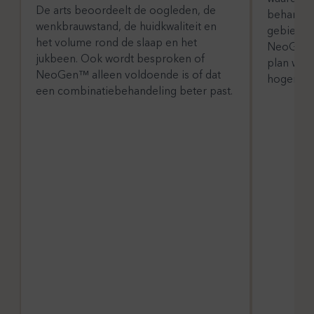
De arts beoordeelt de oogleden, de
behandel
wenkbrauwstand, de huidkwaliteit en
gebied r
het volume rond de slaap en het
NeoGen™ 
jukbeen. Ook wordt besproken of
plan wor
NeoGen™ alleen voldoende is of dat
hogere e
een combinatiebehandeling beter past.