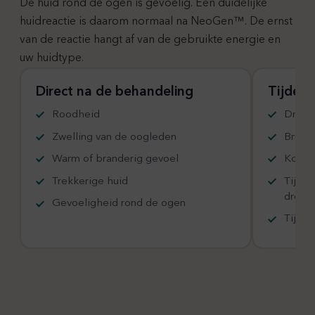
De huid rond de ogen is gevoelig. Een duidelijke
huidreactie is daarom normaal na NeoGen™. De ernst
van de reactie hangt af van de gebruikte energie en
uw huidtype.
Direct na de behandeling
Tijdeli
Roodheid
Droogh
Zwelling van de oogleden
Bruine
Warm of branderig gevoel
Korstj
Trekkerige huid
Tijdel
droog
Gevoeligheid rond de ogen
Tijdel