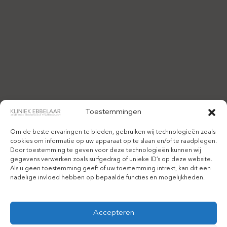
Toestemmingen
Om de beste ervaringen te bieden, gebruiken wij technologieën zoals
cookies om informatie op uw apparaat op te slaan en/of te raadplegen.
Door toestemming te geven voor deze technologieën kunnen wij
gegevens verwerken zoals surfgedrag of unieke ID’s op deze website.
Als u geen toestemming geeft of uw toestemming intrekt, kan dit een
nadelige invloed hebben op bepaalde functies en mogelijkheden.
Accepteren