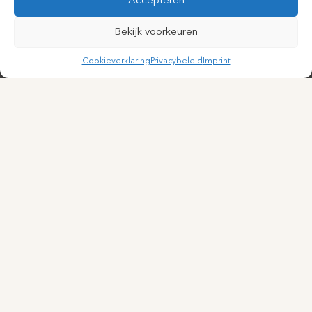
Accepteren
Bekijk voorkeuren
Cookieverklaring
Privacybeleid
Imprint
Particuliere cosmetisch-dermatologische kliniek in het hart
van Utrecht. Persoonlijke aandacht, medische expertise.