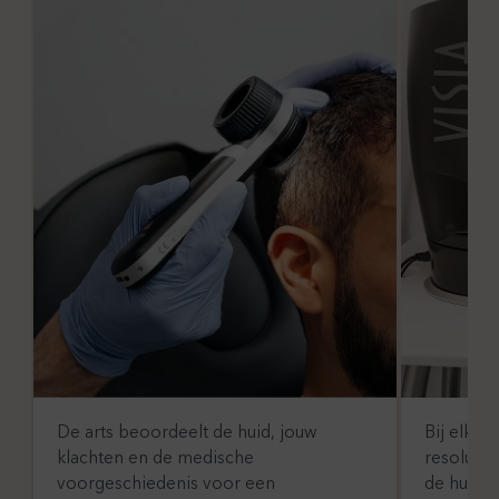
De arts beoordeelt de huid, jouw
Bij elk b
klachten en de medische
resolutie
voorgeschiedenis voor een
de huidv