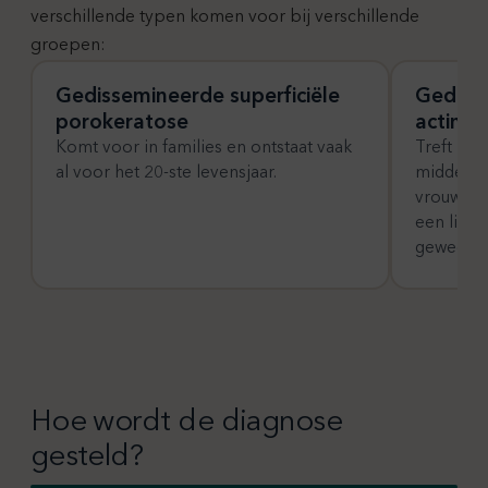
verschillende typen komen voor bij verschillende
groepen:
Gedissemineerde superficiële
Gedisse
porokeratose
actinis
Komt voor in families en ontstaat vaak
Treft me
al voor het 20-ste levensjaar.
middelbar
vrouwen 
een licht
geweest.
Hoe wordt de diagnose
gesteld?