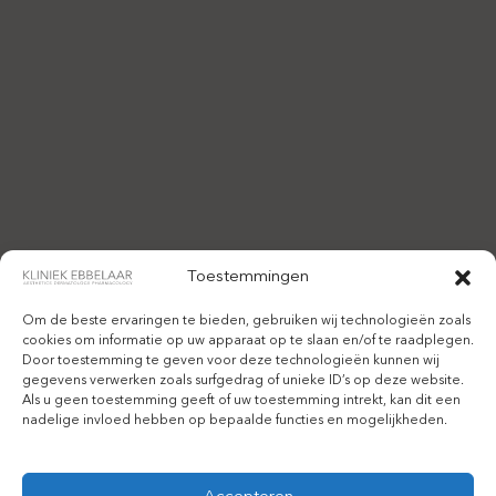
Toestemmingen
Om de beste ervaringen te bieden, gebruiken wij technologieën zoals
cookies om informatie op uw apparaat op te slaan en/of te raadplegen.
Door toestemming te geven voor deze technologieën kunnen wij
gegevens verwerken zoals surfgedrag of unieke ID’s op deze website.
Als u geen toestemming geeft of uw toestemming intrekt, kan dit een
nadelige invloed hebben op bepaalde functies en mogelijkheden.