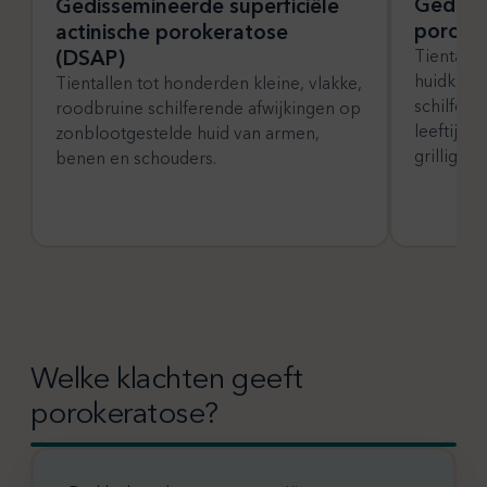
Gedisse
Gedissemineerde superficiële
poroke
actinische porokeratose
(DSAP)
Tientalle
huidkleur
Tientallen tot honderden kleine, vlakke,
schilfere
roodbruine schilferende afwijkingen op
leeftijd 
zonblootgestelde huid van armen,
grillig da
benen en schouders.
Welke klachten geeft
porokeratose?