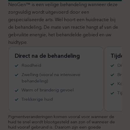
NeoGen™ is een veilige behandeling wanneer deze
zorgvuldig wordt uitgevoerd door een
gespecialiseerde arts. Wel hoort een huidreactie bij
de behandeling. De mate van reactie hangt af van de
gebruikte energie, het behandelde gebied en uw
huidtype.
Direct na de behandeling
Tijdeli
Roodheid
Droogh
Zwelling (vooral na intensieve
Bruine
behandeling)
Korst
Warm of branderig gevoel
Tijdel
Trekkerige huid
Pigmentveranderingen komen vooral voor wanneer de
huid te snel wordt blootgesteld aan zon of wanneer de
huid vooraf gebruind is. Daarom zijn een goede