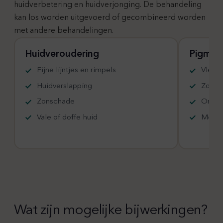
huidverbetering en huidverjonging. De behandeling
kan los worden uitgevoerd of gecombineerd worden
met andere behandelingen.
Huidveroudering
Pigment
Fijne lijntjes en rimpels
Vlekk
Huidverslapping
Zonnev
Zonschade
Ongeli
Vale of doffe huid
Mela
Wat zijn mogelijke bijwerkingen?