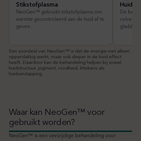
Stikstofplasma
Huidve
NeoGen™ gebruikt stikstofplasma om
De behan
warmte gecontroleerd aan de huid af te
celverni
geven.
gladder e
Een voordeel van NeoGen™ is dat de energie niet alleen
oppervlakkig werkt, maar ook dieper in de huid effect
heeft. Daardoor kan de behandeling helpen bij zowel
huidstructuur, pigment, roodheid, littekens als
huidverslapping.
Waar kan NeoGen™ voor
gebruikt worden?
NeoGen™ is een veelzijdige behandeling voor