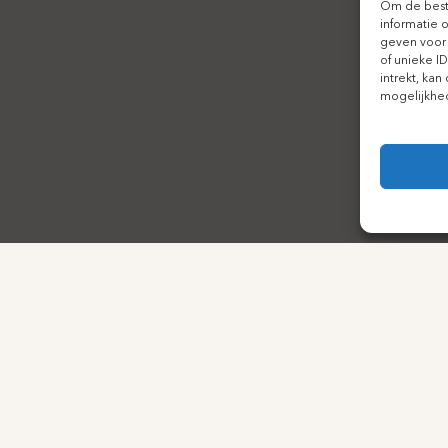
Om de beste
informatie 
geven voor
of unieke I
intrekt, ka
mogelijkhe
BEHANDELINGEN
DERMATOLOGIE
Botox
Acne