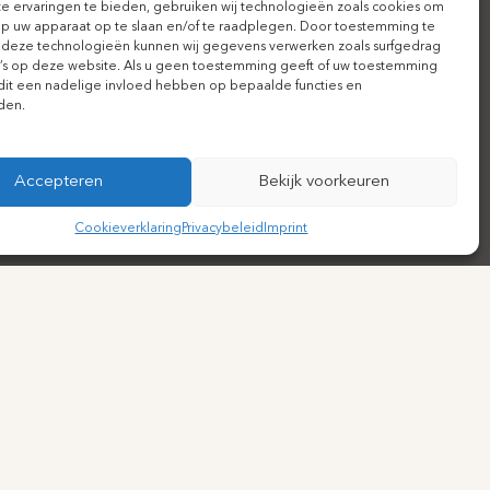
 ervaringen te bieden, gebruiken wij technologieën zoals cookies om
op uw apparaat op te slaan en/of te raadplegen. Door toestemming te
 deze technologieën kunnen wij gegevens verwerken zoals surfgedrag
D’s op deze website. Als u geen toestemming geeft of uw toestemming
n dit een nadelige invloed hebben op bepaalde functies en
den.
Accepteren
Bekijk voorkeuren
Cookieverklaring
Privacybeleid
Imprint
CONTACT
Stadsplateau 27-29, Utrecht