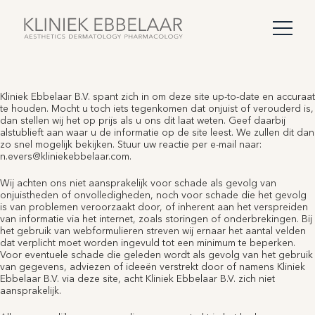
Kliniek Ebbelaar B.V. spant zich in om deze site up-to-date en accuraat
te houden. Mocht u toch iets tegenkomen dat onjuist of verouderd is,
dan stellen wij het op prijs als u ons dit laat weten. Geef daarbij
alstublieft aan waar u de informatie op de site leest. We zullen dit dan
zo snel mogelijk bekijken. Stuur uw reactie per e-mail naar:
n.evers@
kliniekebbelaar.com
.
Wij achten ons niet aansprakelijk voor schade als gevolg van
onjuistheden of onvolledigheden, noch voor schade die het gevolg
is van problemen veroorzaakt door, of inherent aan het verspreiden
van informatie via het internet, zoals storingen of onderbrekingen. Bij
het gebruik van webformulieren streven wij ernaar het aantal velden
dat verplicht moet worden ingevuld tot een minimum te beperken.
Voor eventuele schade die geleden wordt als gevolg van het gebruik
van gegevens, adviezen of ideeën verstrekt door of namens Kliniek
Ebbelaar B.V. via deze site, acht Kliniek Ebbelaar B.V. zich niet
aansprakelijk.