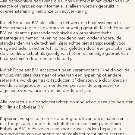
Alle persoonlijke gegevens die u ons verstrekt in het kader van uw
reactie of verzoek om informatie, al alleen worden gebruikt in
overeenstemming met onze privacyverklaring.
Kliniek Ebbelaar B.V. stelt alles in het werk om haar systemen te
beschermen tegen elke vorm van onwettig gebruik. Kliniek Ebbelaar
B.V. zal daartoe passende technische en organisatorische
maatregelen nemen, rekening houdend met, onder andere, de
standaarden van de techniek. Zij is echter niet aansprakelijk voor
enige schade, direct en/of indirect, geleden door een gebruiker van
de site, die ontstaat als gevolg van het onrechtmatige gebruik van
haar systemen door een derde partij.
Kliniek Ebbelaar B.V. accepteert geen verantwoordelijkheid voor de
inhoud van sites waarnaar of waarvan een hyperlink of andere
referentie wordt gemaakt. Producten of diensten die door derden
worden aangeboden, zijn onderworpen aan de toepasselijke
algemene voorwaarden van die derde partijen.
Alle intellectuele eigendomsrechten op inhoud op deze site berusten
bij Kliniek Ebbelaar B.V..
Kopiëren, verspreiden en elk ander gebruik van deze materialen is
niet toegestaan zonder de schriftelijke toestemming van Kliniek
Ebbelaar B.V., behalve en alleen voor zover anders bepaald in
voorschriften van dwingend recht (zoals het recht om te citeren),