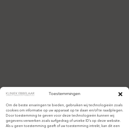
Toestemmingen
Om de beste ervaringen te bieden, gebruiken wij technologieën zoals
cookies om informatie op uw apparaat op te slaan en/of te raadplegen.
Door toestemming te geven voor deze technologieën kunnen wij
gegevens verwerken zoals surfgedrag of unieke ID’s op deze website.
Als u geen toestemming geeft of uw toestemming intrekt, kan dit een