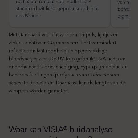
rechts en frontaal met IntelliFlash®
van mela
standaard wit licht, gepolariseerd licht
zichtbaar
en UV-licht.
pigmentv
Met standaard wit licht worden rimpels, lijntjes en
vlekjes zichtbaar. Gepolariseerd licht vermindert
reflecties en laat roodheid en oppervlakkige
bloedvaatjes zien. De UV-foto gebruikt UVA-licht om
onderhuidse huidbeschadiging, hyperpigmentatie en
bacterieafzettingen (porfyrines van
Cutibacterium
acnes
) te detecteren. Daarnaast kan de lengte van de
wimpers worden gemeten.
Waar kan VISIA® huidanalyse