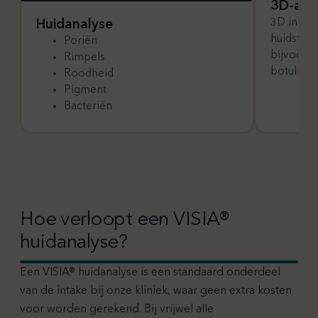
3D-ana
3D in ka
Huidanalyse
huidstruc
Poriën
bijvoorbe
Rimpels
botulinet
Roodheid
Pigment
Bacteriën
Hoe verloopt een VISIA®
huidanalyse?
Een VISIA® huidanalyse is een standaard onderdeel
van de intake bij onze kliniek, waar geen extra kosten
voor worden gerekend. Bij vrijwel alle