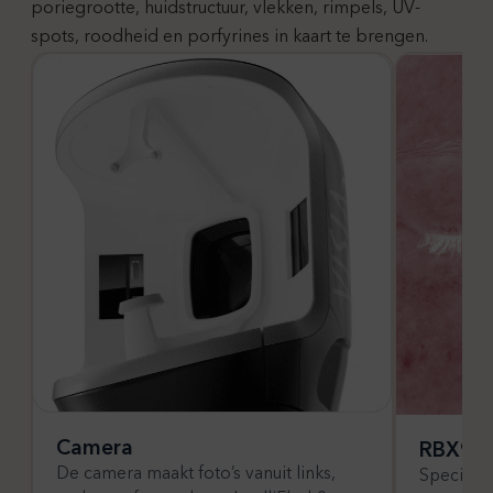
poriegrootte, huidstructuur, vlekken, rimpels, UV-
spots, roodheid en porfyrines in kaart te brengen.
Camera
RBX® t
De camera maakt foto’s vanuit links,
Speciale 