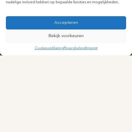
nadelige invloed hebben op bepaalde functies en mogelijkheden.
Accepteren
Bekijk voorkeuren
Cookieverklaring
Privacybeleid
Imprint
Particuliere cosmetisch-dermatologische kliniek in het hart
van Utrecht. Persoonlijke aandacht, medische expertise.